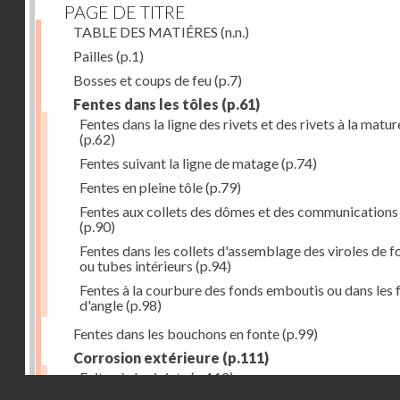
PAGE DE TITRE
TABLE DES MATIÉRES
(n.n.)
Pailles
(p.1)
Bosses et coups de feu
(p.7)
Fentes dans les tôles
(p.61)
Fentes dans la ligne des rivets et des rivets à la matur
(p.62)
Fentes suivant la ligne de matage
(p.74)
Fentes en pleine tôle
(p.79)
Fentes aux collets des dômes et des communications
(p.90)
Fentes dans les collets d'assemblage des viroles de f
ou tubes intérieurs
(p.94)
Fentes à la courbure des fonds emboutis ou dans les 
d'angle
(p.98)
Fentes dans les bouchons en fonte
(p.99)
Corrosion extérieure
(p.111)
Fuites à des joints
(p.112)
Droits réservés - CNAM