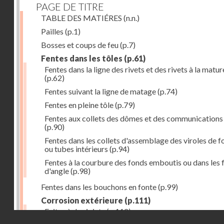
PAGE DE TITRE
TABLE DES MATIÉRES
(n.n.)
Pailles
(p.1)
Bosses et coups de feu
(p.7)
Fentes dans les tôles
(p.61)
Fentes dans la ligne des rivets et des rivets à la matur
(p.62)
Fentes suivant la ligne de matage
(p.74)
Fentes en pleine tôle
(p.79)
Fentes aux collets des dômes et des communications
(p.90)
Fentes dans les collets d'assemblage des viroles de f
ou tubes intérieurs
(p.94)
Fentes à la courbure des fonds emboutis ou dans les 
d'angle
(p.98)
Fentes dans les bouchons en fonte
(p.99)
Corrosion extérieure
(p.111)
Fuites à des joints
(p.112)
Droits réservés - CNAM