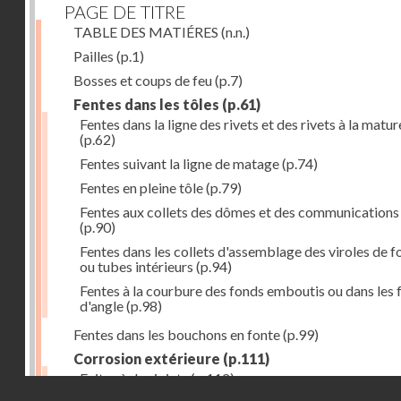
PAGE DE TITRE
TABLE DES MATIÉRES
(n.n.)
Pailles
(p.1)
Bosses et coups de feu
(p.7)
Fentes dans les tôles
(p.61)
Fentes dans la ligne des rivets et des rivets à la matur
(p.62)
Fentes suivant la ligne de matage
(p.74)
Fentes en pleine tôle
(p.79)
Fentes aux collets des dômes et des communications
(p.90)
Fentes dans les collets d'assemblage des viroles de f
ou tubes intérieurs
(p.94)
Fentes à la courbure des fonds emboutis ou dans les 
d'angle
(p.98)
Fentes dans les bouchons en fonte
(p.99)
Corrosion extérieure
(p.111)
Fuites à des joints
(p.112)
Droits réservés - CNAM