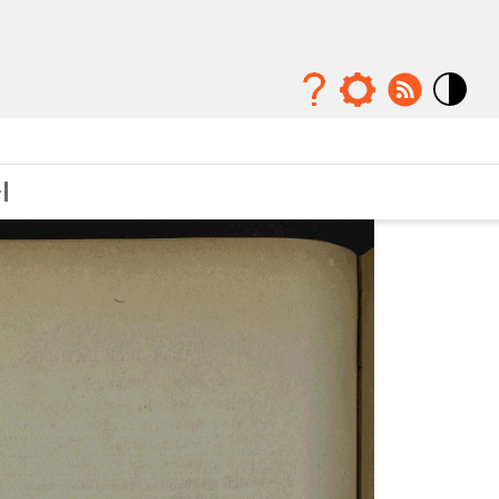
Mode
contraste
élévé