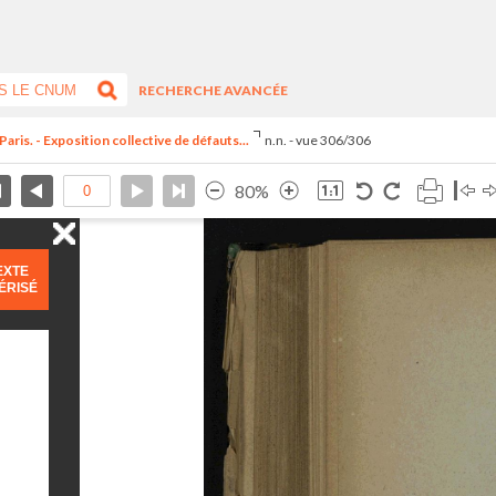
RECHERCHE AVANCÉE
Paris. - Exposition collective de défauts...
n.n. - vue 306/306
80%
EXTE
ÉRISÉ