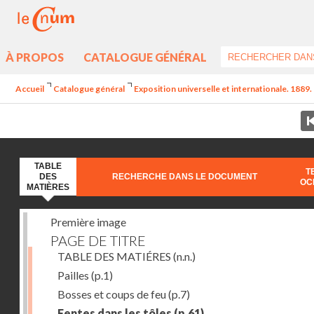
À PROPOS
CATALOGUE GÉNÉRAL
Accueil
Catalogue général
Exposition universelle et internationale. 1889. 
TABLE
T
DES
RECHERCHE DANS LE DOCUMENT
OC
MATIÈRES
Première image
PAGE DE TITRE
TABLE DES MATIÉRES
(n.n.)
Pailles
(p.1)
Bosses et coups de feu
(p.7)
Fentes dans les tôles
(p.61)