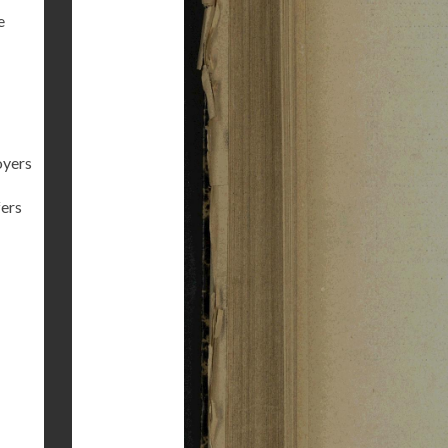
e
oyers
fers