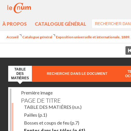
À PROPOS
CATALOGUE GÉNÉRAL
Accueil
Catalogue général
Exposition universelle et internationale. 1889. 
TABLE
T
DES
RECHERCHE DANS LE DOCUMENT
OC
MATIÈRES
Première image
PAGE DE TITRE
TABLE DES MATIÉRES
(n.n.)
Pailles
(p.1)
Bosses et coups de feu
(p.7)
Fentes dans les tôles
(p.61)