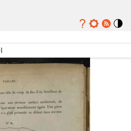
Mode
contraste
élévé