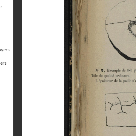
e
oyers
fers