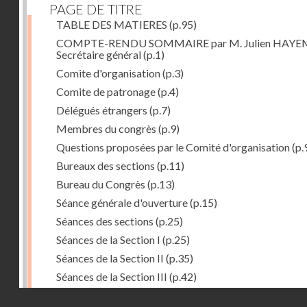
PAGE DE TITRE
TABLE DES MATIERES
(p.95)
COMPTE-RENDU SOMMAIRE par M. Julien HAYE
Secrétaire général
(p.1)
Comite d'organisation
(p.3)
Comite de patronage
(p.4)
Délégués étrangers
(p.7)
Membres du congrès
(p.9)
Questions proposées par le Comité d'organisation
(p.
Bureaux des sections
(p.11)
Bureau du Congrès
(p.13)
Séance générale d'ouverture
(p.15)
Séances des sections
(p.25)
Séances de la Section I
(p.25)
Séances de la Section II
(p.35)
Séances de la Section III
(p.42)
Séances plénières
(p.57)
Droits réservés - CNAM