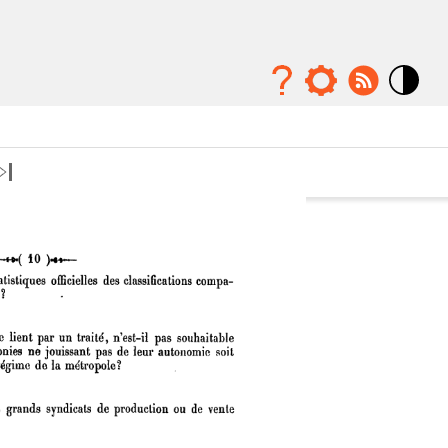
Mode
contraste
élévé