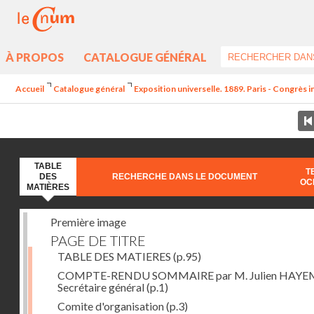
À PROPOS
CATALOGUE GÉNÉRAL
Accueil
Catalogue général
Exposition universelle. 1889. Paris - Congrès 
TABLE
T
DES
RECHERCHE DANS LE DOCUMENT
OC
MATIÈRES
Première image
PAGE DE TITRE
TABLE DES MATIERES
(p.95)
COMPTE-RENDU SOMMAIRE par M. Julien HAYE
Secrétaire général
(p.1)
Comite d'organisation
(p.3)