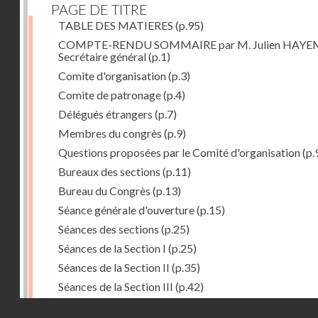
PAGE DE TITRE
TABLE DES MATIERES
(p.95)
COMPTE-RENDU SOMMAIRE par M. Julien HAYE
Secrétaire général
(p.1)
Comite d'organisation
(p.3)
Comite de patronage
(p.4)
Délégués étrangers
(p.7)
Membres du congrès
(p.9)
Questions proposées par le Comité d'organisation
(p.
Bureaux des sections
(p.11)
Bureau du Congrès
(p.13)
Séance générale d'ouverture
(p.15)
Séances des sections
(p.25)
Séances de la Section I
(p.25)
Séances de la Section II
(p.35)
Séances de la Section III
(p.42)
Séances plénières
(p.57)
Droits réservés - CNAM