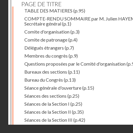
PAGE DE TITRE
TABLE DES MATIERES
(p.95)
COMPTE-RENDU SOMMAIRE par M. Julien HAYE
Secrétaire général
(p.1)
Comite d'organisation
(p.3)
Comite de patronage
(p.4)
Délégués étrangers
(p.7)
Membres du congrès
(p.9)
Questions proposées par le Comité d'organisation
(p.
Bureaux des sections
(p.11)
Bureau du Congrès
(p.13)
Séance générale d'ouverture
(p.15)
Séances des sections
(p.25)
Séances de la Section I
(p.25)
Séances de la Section II
(p.35)
Séances de la Section III
(p.42)
Séances plénières
(p.57)
Droits réservés - CNAM