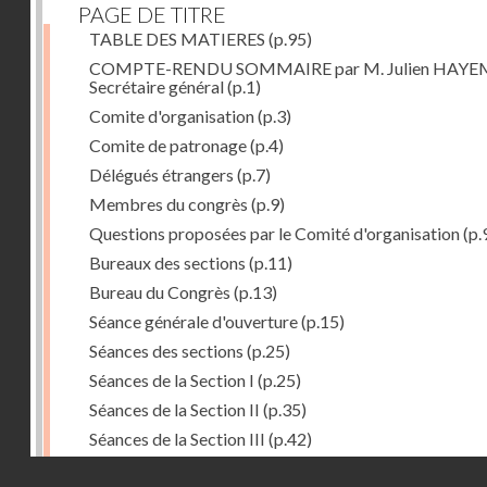
PAGE DE TITRE
TABLE DES MATIERES
(p.95)
COMPTE-RENDU SOMMAIRE par M. Julien HAYE
Secrétaire général
(p.1)
Comite d'organisation
(p.3)
Comite de patronage
(p.4)
Délégués étrangers
(p.7)
Membres du congrès
(p.9)
Questions proposées par le Comité d'organisation
(p.
Bureaux des sections
(p.11)
Bureau du Congrès
(p.13)
Séance générale d'ouverture
(p.15)
Séances des sections
(p.25)
Séances de la Section I
(p.25)
Séances de la Section II
(p.35)
Séances de la Section III
(p.42)
Séances plénières
(p.57)
Droits réservés - CNAM