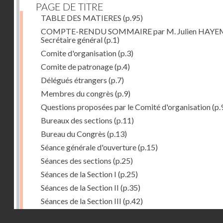
PAGE DE TITRE
TABLE DES MATIERES
(p.95)
COMPTE-RENDU SOMMAIRE par M. Julien HAYE
Secrétaire général
(p.1)
Comite d'organisation
(p.3)
Comite de patronage
(p.4)
Délégués étrangers
(p.7)
Membres du congrès
(p.9)
Questions proposées par le Comité d'organisation
(p.
Bureaux des sections
(p.11)
Bureau du Congrès
(p.13)
Séance générale d'ouverture
(p.15)
Séances des sections
(p.25)
Séances de la Section I
(p.25)
Séances de la Section II
(p.35)
Séances de la Section III
(p.42)
Séances plénières
(p.57)
Droits réservés - CNAM