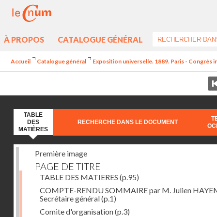
À PROPOS
CATALOGUE GÉNÉRAL
Accueil
Catalogue général
Exposition universelle. 1889. Paris - Congrès 
TABLE
T
DES
RECHERCHE DANS LE DOCUMENT
OC
MATIÈRES
Première image
PAGE DE TITRE
TABLE DES MATIERES
(p.95)
COMPTE-RENDU SOMMAIRE par M. Julien HAYE
Secrétaire général
(p.1)
Comite d'organisation
(p.3)