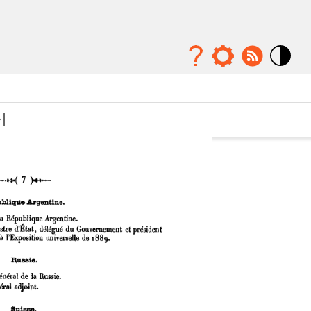
Mode
contraste
élévé