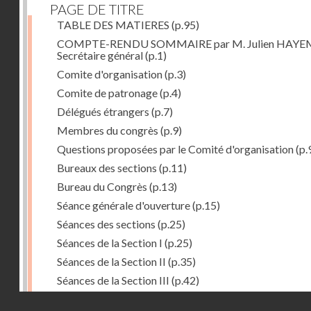
PAGE DE TITRE
TABLE DES MATIERES
(p.95)
COMPTE-RENDU SOMMAIRE par M. Julien HAYE
Secrétaire général
(p.1)
Comite d'organisation
(p.3)
Comite de patronage
(p.4)
Délégués étrangers
(p.7)
Membres du congrès
(p.9)
Questions proposées par le Comité d'organisation
(p.
Bureaux des sections
(p.11)
Bureau du Congrès
(p.13)
Séance générale d'ouverture
(p.15)
Séances des sections
(p.25)
Séances de la Section I
(p.25)
Séances de la Section II
(p.35)
Séances de la Section III
(p.42)
Séances plénières
(p.57)
Droits réservés - CNAM