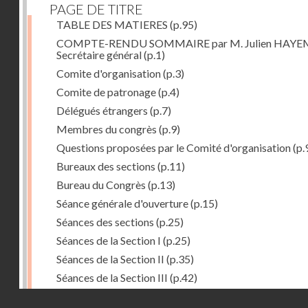
PAGE DE TITRE
TABLE DES MATIERES
(p.95)
COMPTE-RENDU SOMMAIRE par M. Julien HAYE
Secrétaire général
(p.1)
Comite d'organisation
(p.3)
Comite de patronage
(p.4)
Délégués étrangers
(p.7)
Membres du congrès
(p.9)
Questions proposées par le Comité d'organisation
(p.
Bureaux des sections
(p.11)
Bureau du Congrès
(p.13)
Séance générale d'ouverture
(p.15)
Séances des sections
(p.25)
Séances de la Section I
(p.25)
Séances de la Section II
(p.35)
Séances de la Section III
(p.42)
Séances plénières
(p.57)
Droits réservés - CNAM