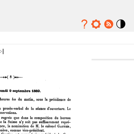
Mode
contraste
élévé