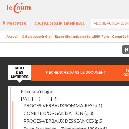
À PROPOS
CATALOGUE GÉNÉRAL
Accueil
Catalogue général
Exposition universelle. 1889. Paris - Congrès i
TABLE
T
DES
RECHERCHE DANS LE DOCUMENT
OC
MATIÈRES
Première image
PAGE DE TITRE
PROCES-VERBAUX SOMMAIRES
(p.1)
COMITE D'ORGANISATION
(p.3)
PROCES-VERBAUX DES SEANCES
(p.5)
Première séance. – 7 septembre 1889
(p.5)