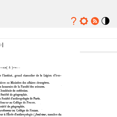
Mode
contraste
élévé