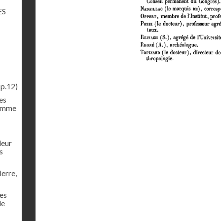
ES
(p.12)
es
homme
leur
s
ierre,
res
de