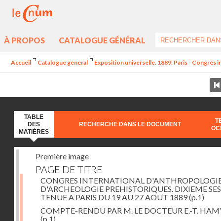
À PROPOS
CATALOGUE GÉNÉRAL
Accueil
Catalogue général
Exposition universelle. 1889. Paris - Congrès i
TABLE
T
DES
RECHERCHE DANS LE DOCUMENT
OC
MATIÈRES
Première image
PAGE DE TITRE
CONGRES INTERNATIONAL D'ANTHROPOLOGIE
D'ARCHEOLOGIE PREHISTORIQUES. DIXIEME SE
TENUE A PARIS DU 19 AU 27 AOUT 1889
(p.1)
COMPTE-RENDU PAR M. LE DOCTEUR E.-T. HAM
(p.1)