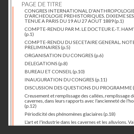
PAGE DE TITRE
CONGRES INTERNATIONAL D'ANTHROPOLOGIE
D'ARCHEOLOGIE PREHISTORIQUES. DIXIEME SE
TENUE A PARIS DU 19 AU 27 AOUT 1889
(p.1)
COMPTE-RENDU PAR M. LE DOCTEUR E.-T. HAM
(p.1)
COMPTE-RENDU DU SECETAIRE GENERAL. NOT
PRELIMINAIRES
(p.5)
ORGANISATION DU CONGRES
(p.6)
DELEGATIONS
(p.8)
BUREAU ET CONSEIL
(p.10)
INAUGURATION DU CONGRES
(p.11)
DISCUSSION DES QUESTIONS DU PROGRAMME
Creusement et remplissage des callées, remplissage d
cavernes, dans leurs rapports avec l'ancienneté de l'
(p.12)
Périodicité des phénomènes glaciaires
(p.18)
L'art et l'industrie dans les cavernes et les alluvions. Va
des classifications paléontologiques et archéologique
Droits réservés - CNAM
appliquées à l'époque quaternaire
(p.21)