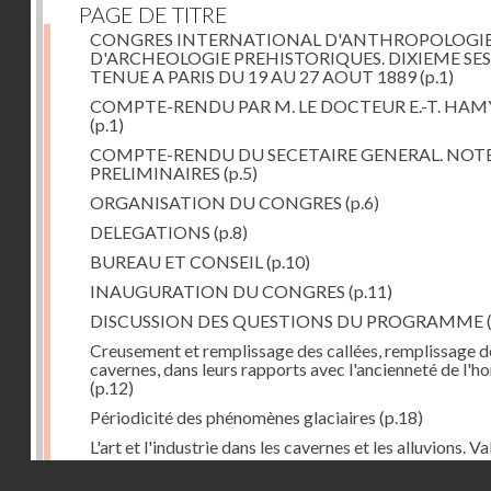
PAGE DE TITRE
CONGRES INTERNATIONAL D'ANTHROPOLOGIE
D'ARCHEOLOGIE PREHISTORIQUES. DIXIEME SE
TENUE A PARIS DU 19 AU 27 AOUT 1889
(p.1)
COMPTE-RENDU PAR M. LE DOCTEUR E.-T. HAM
(p.1)
COMPTE-RENDU DU SECETAIRE GENERAL. NOT
PRELIMINAIRES
(p.5)
ORGANISATION DU CONGRES
(p.6)
DELEGATIONS
(p.8)
BUREAU ET CONSEIL
(p.10)
INAUGURATION DU CONGRES
(p.11)
DISCUSSION DES QUESTIONS DU PROGRAMME
Creusement et remplissage des callées, remplissage d
cavernes, dans leurs rapports avec l'ancienneté de l'
(p.12)
Périodicité des phénomènes glaciaires
(p.18)
L'art et l'industrie dans les cavernes et les alluvions. Va
des classifications paléontologiques et archéologique
Droits réservés - CNAM
appliquées à l'époque quaternaire
(p.21)