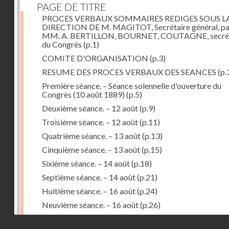
PAGE DE TITRE
PROCES VERBAUX SOMMAIRES REDIGES SOUS L
DIRECTION DE M. MAGITOT, Secrétaire général, pa
MM. A. BERTILLON, BOURNET, COUTAGNE, secrét
du Congrès
(p.1)
COMITE D'ORGANISATION
(p.3)
RESUME DES PROCES VERBAUX DES SEANCES
(p.
Première séance. – Séance solennelle d'ouverture du
Congrès (10 août 1889)
(p.5)
Deuxième séance. – 12 août
(p.9)
Troisième séance. – 12 août
(p.11)
Quatrième séance. – 13 août
(p.13)
Cinquième séance. – 13 août
(p.15)
Sixième séance. – 14 août
(p.18)
Septième séance. – 14 août
(p.21)
Huitième séance. – 16 août
(p.24)
Neuvième séance. – 16 août
(p.26)
Dixième séance. – 17 août
(p.31)
Droits réservés - CNAM