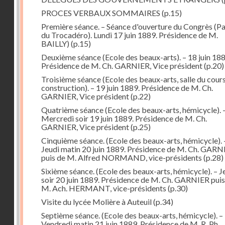
PROCES VERBAUX SOMMAIRES
(p.15)
Première séance. – Séance d'ouverture du Congrès (Pa
du Trocadéro). Lundi 17 juin 1889. Présidence de M.
BAILLY)
(p.15)
Deuxième séance (Ecole des beaux-arts). – 18 juin 188
Présidence de M. Ch. GARNIER, Vice président
(p.20)
Troisième séance (Ecole des beaux-arts, salle du cour
construction). – 19 juin 1889. Présidence de M. Ch.
GARNIER, Vice président
(p.22)
Quatrième séance (Ecole des beaux-arts, hémicycle). 
Mercredi soir 19 juin 1889. Présidence de M. Ch.
GARNIER, Vice président
(p.25)
Cinquième séance. (Ecole des beaux-arts, hémicycle). 
Jeudi matin 20 juin 1889. Présidence de M. Ch. GARN
puis de M. Alfred NORMAND, vice-présidents
(p.28)
Sixième séance. (Ecole des beaux-arts, hémicycle). – J
soir 20 juin 1889. Présidence de M. Ch. GARNIER puis
M. Ach. HERMANT, vice-présidents
(p.30)
Visite du lycée Molière à Auteuil
(p.34)
Septième séance. (Ecole des beaux-arts, hémicycle). –
Vendredi matin 21 juin 1889. Présidence de M. R. Ph.