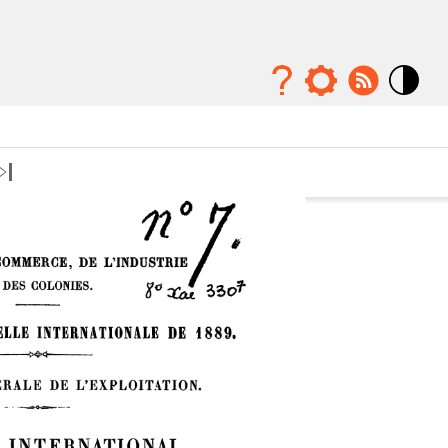
Mode
contraste
élévé