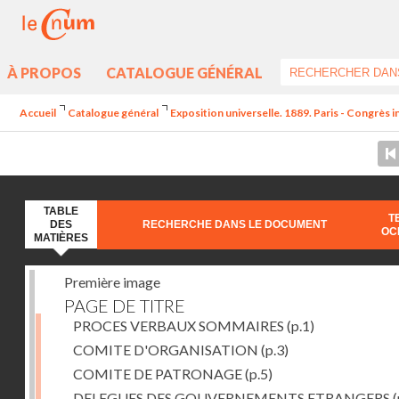
À PROPOS
CATALOGUE GÉNÉRAL
Accueil
Catalogue général
Exposition universelle. 1889. Paris - Congrès i
TABLE
T
DES
RECHERCHE DANS LE DOCUMENT
OC
MATIÈRES
Première image
PAGE DE TITRE
PROCES VERBAUX SOMMAIRES
(p.1)
COMITE D'ORGANISATION
(p.3)
COMITE DE PATRONAGE
(p.5)
DELEGUES DES GOUVERNEMENTS ETRANGERS
(