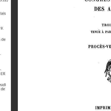
lais
9.
s de
–
–
IER
eudi
 de