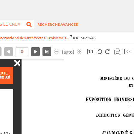
RECHERCHE AVANCÉE
nternational des architectes. Troisième s...
n.n. - vue 1/48
(auto)
EXTE
ÉRISÉ
p.12)