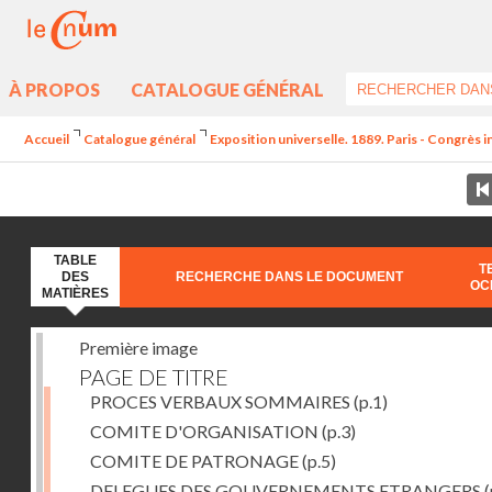
À PROPOS
CATALOGUE GÉNÉRAL
Accueil
Catalogue général
Exposition universelle. 1889. Paris - Congrès i
TABLE
T
DES
RECHERCHE DANS LE DOCUMENT
OC
MATIÈRES
Première image
PAGE DE TITRE
PROCES VERBAUX SOMMAIRES
(p.1)
COMITE D'ORGANISATION
(p.3)
COMITE DE PATRONAGE
(p.5)
DELEGUES DES GOUVERNEMENTS ETRANGERS
(