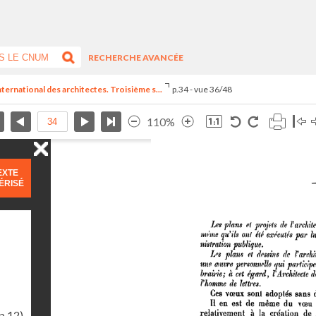
RECHERCHE AVANCÉE
nternational des architectes. Troisième s...
p.34 - vue 36/48
110%
EXTE
ÉRISÉ
p.12)