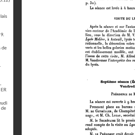
lais
9.
s de
–
–
IER
eudi
 de