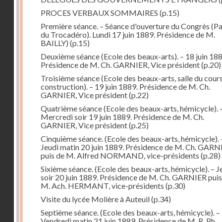
PROCES VERBAUX SOMMAIRES
(p.15)
Première séance. – Séance d'ouverture du Congrès (Pa
du Trocadéro). Lundi 17 juin 1889. Présidence de M.
BAILLY)
(p.15)
Deuxième séance (Ecole des beaux-arts). – 18 juin 188
Présidence de M. Ch. GARNIER, Vice président
(p.20)
Troisième séance (Ecole des beaux-arts, salle du cour
construction). – 19 juin 1889. Présidence de M. Ch.
GARNIER, Vice président
(p.22)
Quatrième séance (Ecole des beaux-arts, hémicycle). 
Mercredi soir 19 juin 1889. Présidence de M. Ch.
GARNIER, Vice président
(p.25)
Cinquième séance. (Ecole des beaux-arts, hémicycle). 
Jeudi matin 20 juin 1889. Présidence de M. Ch. GARN
puis de M. Alfred NORMAND, vice-présidents
(p.28)
Sixième séance. (Ecole des beaux-arts, hémicycle). – J
soir 20 juin 1889. Présidence de M. Ch. GARNIER puis
M. Ach. HERMANT, vice-présidents
(p.30)
Visite du lycée Molière à Auteuil
(p.34)
Septième séance. (Ecole des beaux-arts, hémicycle). –
Vendredi matin 21 juin 1889. Présidence de M. R. Ph.