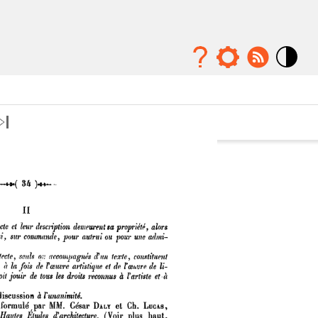
Mode
contraste
élévé