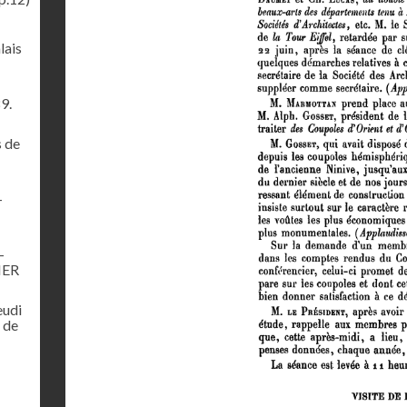
lais
9.
s de
–
–
IER
eudi
 de