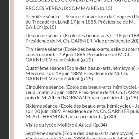
PROCES VERBAUX SOMMAIRES
(p.15)
Première séance. – Séance d'ouverture du Congrès (Pa
du Trocadéro). Lundi 17 juin 1889. Présidence de M.
BAILLY)
(p.15)
Deuxième séance (Ecole des beaux-arts). – 18 juin 188
Présidence de M. Ch. GARNIER, Vice président
(p.20)
Troisième séance (Ecole des beaux-arts, salle du cour
construction). – 19 juin 1889. Présidence de M. Ch.
GARNIER, Vice président
(p.22)
Quatrième séance (Ecole des beaux-arts, hémicycle). 
Mercredi soir 19 juin 1889. Présidence de M. Ch.
GARNIER, Vice président
(p.25)
Cinquième séance. (Ecole des beaux-arts, hémicycle). 
Jeudi matin 20 juin 1889. Présidence de M. Ch. GARN
puis de M. Alfred NORMAND, vice-présidents
(p.28)
Sixième séance. (Ecole des beaux-arts, hémicycle). – J
soir 20 juin 1889. Présidence de M. Ch. GARNIER puis
M. Ach. HERMANT, vice-présidents
(p.30)
Visite du lycée Molière à Auteuil
(p.34)
Septième séance. (Ecole des beaux-arts, hémicycle). –
Vendredi matin 21 juin 1889. Présidence de M. R. Ph.