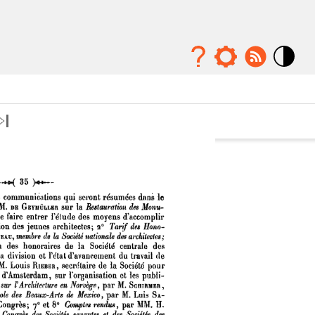
Mode
contraste
élévé