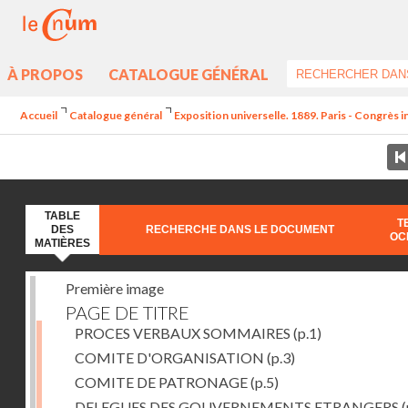
À PROPOS
CATALOGUE GÉNÉRAL
Accueil
Catalogue général
Exposition universelle. 1889. Paris - Congrès i
TABLE
T
DES
RECHERCHE DANS LE DOCUMENT
OC
MATIÈRES
Première image
PAGE DE TITRE
PROCES VERBAUX SOMMAIRES
(p.1)
COMITE D'ORGANISATION
(p.3)
COMITE DE PATRONAGE
(p.5)
DELEGUES DES GOUVERNEMENTS ETRANGERS
(