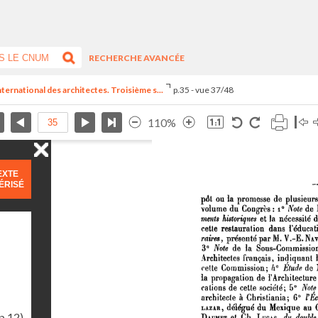
RECHERCHE AVANCÉE
nternational des architectes. Troisième s...
p.35 - vue 37/48
110%
EXTE
ÉRISÉ
p.12)