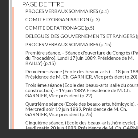
PAGE DE TITRE
PROCES VERBAUX SOMMAIRES
(p.1)
COMITE D'ORGANISATION
(p.3)
COMITE DE PATRONAGE
(p.5)
DELEGUES DES GOUVERNEMENTS ETRANGERS
(
PROCES VERBAUX SOMMAIRES
(p.15)
Première séance. – Séance d'ouverture du Congrès (Pa
du Trocadéro). Lundi 17 juin 1889. Présidence de M.
BAILLY)
(p.15)
Deuxième séance (Ecole des beaux-arts). – 18 juin 188
Présidence de M. Ch. GARNIER, Vice président
(p.20)
Troisième séance (Ecole des beaux-arts, salle du cour
construction). – 19 juin 1889. Présidence de M. Ch.
GARNIER, Vice président
(p.22)
Quatrième séance (Ecole des beaux-arts, hémicycle). 
Mercredi soir 19 juin 1889. Présidence de M. Ch.
GARNIER, Vice président
(p.25)
Cinquième séance. (Ecole des beaux-arts, hémicycle). 
Jeudi matin 20 juin 1889. Présidence de M. Ch. GARN
puis de M. Alfred NORMAND, vice-présidents
(p.28)
Droits réservés - CNAM