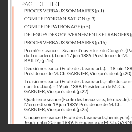
PAGE DE TITRE
PROCES VERBAUX SOMMAIRES
(p.1)
COMITE D'ORGANISATION
(p.3)
COMITE DE PATRONAGE
(p.5)
DELEGUES DES GOUVERNEMENTS ETRANGERS
(
PROCES VERBAUX SOMMAIRES
(p.15)
Première séance. – Séance d'ouverture du Congrès (Pa
du Trocadéro). Lundi 17 juin 1889. Présidence de M.
BAILLY)
(p.15)
Deuxième séance (Ecole des beaux-arts). – 18 juin 188
Présidence de M. Ch. GARNIER, Vice président
(p.20)
Troisième séance (Ecole des beaux-arts, salle du cour
construction). – 19 juin 1889. Présidence de M. Ch.
GARNIER, Vice président
(p.22)
Quatrième séance (Ecole des beaux-arts, hémicycle). 
Mercredi soir 19 juin 1889. Présidence de M. Ch.
GARNIER, Vice président
(p.25)
Cinquième séance. (Ecole des beaux-arts, hémicycle). 
Jeudi matin 20 juin 1889. Présidence de M. Ch. GARN
puis de M. Alfred NORMAND, vice-présidents
(p.28)
Droits réservés - CNAM