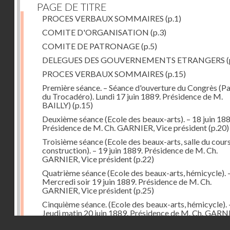
PAGE DE TITRE
PROCES VERBAUX SOMMAIRES
(p.1)
COMITE D'ORGANISATION
(p.3)
COMITE DE PATRONAGE
(p.5)
DELEGUES DES GOUVERNEMENTS ETRANGERS
(
PROCES VERBAUX SOMMAIRES
(p.15)
Première séance. – Séance d'ouverture du Congrès (Pa
du Trocadéro). Lundi 17 juin 1889. Présidence de M.
BAILLY)
(p.15)
Deuxième séance (Ecole des beaux-arts). – 18 juin 188
Présidence de M. Ch. GARNIER, Vice président
(p.20)
Troisième séance (Ecole des beaux-arts, salle du cour
construction). – 19 juin 1889. Présidence de M. Ch.
GARNIER, Vice président
(p.22)
Quatrième séance (Ecole des beaux-arts, hémicycle). 
Mercredi soir 19 juin 1889. Présidence de M. Ch.
GARNIER, Vice président
(p.25)
Cinquième séance. (Ecole des beaux-arts, hémicycle). 
Jeudi matin 20 juin 1889. Présidence de M. Ch. GARN
puis de M. Alfred NORMAND, vice-présidents
(p.28)
Droits réservés - CNAM