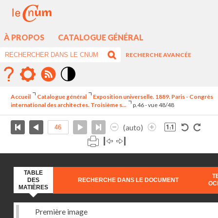
À PROPOS
CATALOGUE GÉNÉRAL
RECHERCHE AVANCÉE
Mode
contraste
Accueil
Catalogue général
Exposition universelle. 1889. Paris - Congrès
élévé
international des architectes. Troisième s...
p.46 - vue 48/48
(auto)
TABLE
T
DES
RECHERCHE DANS LE DOCUMENT
OC
MATIÈRES
Première image