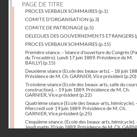
PAGE DE TITRE
PROCES VERBAUX SOMMAIRES
(p.1)
COMITE D'ORGANISATION
(p.3)
COMITE DE PATRONAGE
(p.5)
DELEGUES DES GOUVERNEMENTS ETRANGERS
(
PROCES VERBAUX SOMMAIRES
(p.15)
Première séance. – Séance d'ouverture du Congrès (Pa
du Trocadéro). Lundi 17 juin 1889. Présidence de M.
BAILLY)
(p.15)
Deuxième séance (Ecole des beaux-arts). – 18 juin 188
Présidence de M. Ch. GARNIER, Vice président
(p.20)
Troisième séance (Ecole des beaux-arts, salle du cour
construction). – 19 juin 1889. Présidence de M. Ch.
GARNIER, Vice président
(p.22)
Quatrième séance (Ecole des beaux-arts, hémicycle). 
Mercredi soir 19 juin 1889. Présidence de M. Ch.
GARNIER, Vice président
(p.25)
Cinquième séance. (Ecole des beaux-arts, hémicycle). 
Jeudi matin 20 juin 1889. Présidence de M. Ch. GARN
puis de M. Alfred NORMAND, vice-présidents
(p.28)
Droits réservés - CNAM