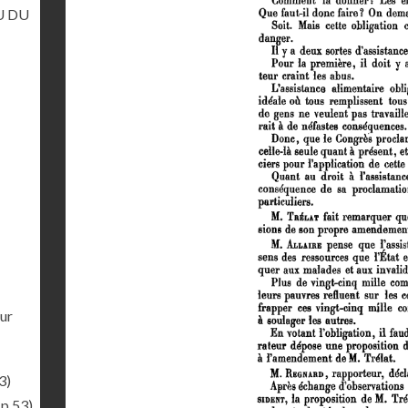
U DU
eur
3)
(p.53)