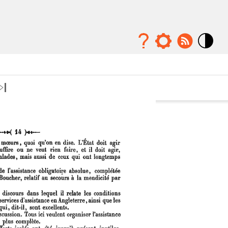
Mode
contraste
élévé