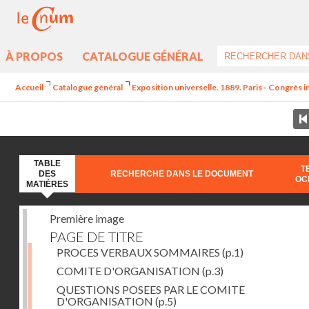
À PROPOS
CATALOGUE GÉNÉRAL
Accueil
Catalogue général
Exposition universelle. 1889. Paris - Congrès i
TABLE
T
DES
RECHERCHE DANS LE DOCUMENT
OC
MATIÈRES
Première image
PAGE DE TITRE
PROCES VERBAUX SOMMAIRES
(p.1)
COMITE D'ORGANISATION
(p.3)
QUESTIONS POSEES PAR LE COMITE
D'ORGANISATION
(p.5)