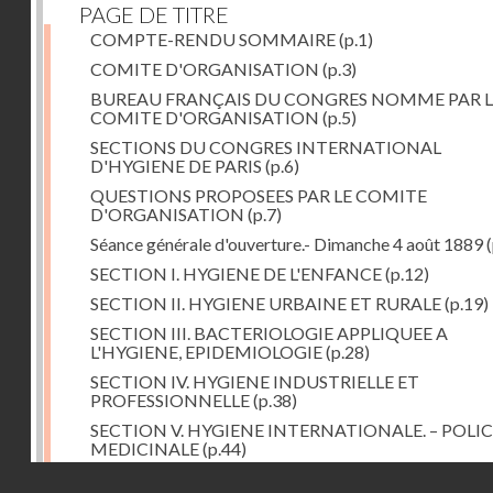
PAGE DE TITRE
COMPTE-RENDU SOMMAIRE
(p.1)
COMITE D'ORGANISATION
(p.3)
BUREAU FRANÇAIS DU CONGRES NOMME PAR L
COMITE D'ORGANISATION
(p.5)
SECTIONS DU CONGRES INTERNATIONAL
D'HYGIENE DE PARIS
(p.6)
QUESTIONS PROPOSEES PAR LE COMITE
D'ORGANISATION
(p.7)
Séance générale d'ouverture.- Dimanche 4 août 1889
(
SECTION I. HYGIENE DE L'ENFANCE
(p.12)
SECTION II. HYGIENE URBAINE ET RURALE
(p.19)
SECTION III. BACTERIOLOGIE APPLIQUEE A
L'HYGIENE, EPIDEMIOLOGIE
(p.28)
SECTION IV. HYGIENE INDUSTRIELLE ET
PROFESSIONNELLE
(p.38)
SECTION V. HYGIENE INTERNATIONALE. – POLIC
MEDICINALE
(p.44)
Droits réservés - CNAM
SECTION VI. HYGIENE ALIMENTAIRE
(p.52)