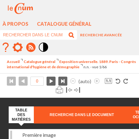
À PROPOS
CATALOGUE GÉNÉRAL
RECHERCHE AVANCÉE
Mode
contraste
Accueil
Catalogue général
Exposition universelle. 1889. Paris - Congrès
élévé
international d'hygiène et de démographie
n.n. - vue 1/66
(auto)
TABLE
T
DES
RECHERCHE DANS LE DOCUMENT
OC
MATIÈRES
Première image