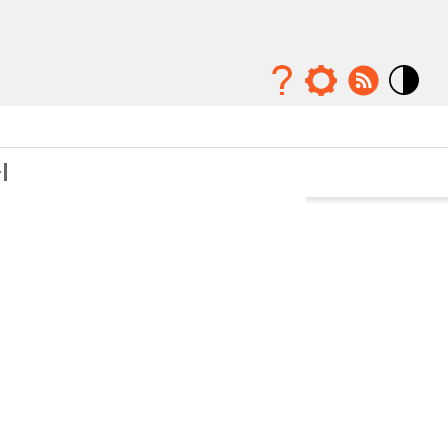
Mode
contraste
élévé