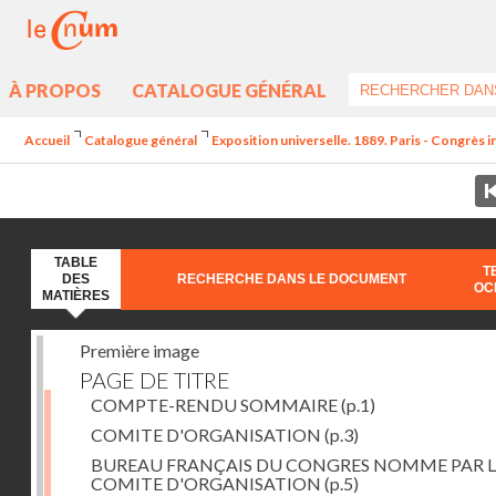
À PROPOS
CATALOGUE GÉNÉRAL
Accueil
Catalogue général
Exposition universelle. 1889. Paris - Congrès 
TABLE
T
DES
RECHERCHE DANS LE DOCUMENT
OC
MATIÈRES
Première image
PAGE DE TITRE
COMPTE-RENDU SOMMAIRE
(p.1)
COMITE D'ORGANISATION
(p.3)
BUREAU FRANÇAIS DU CONGRES NOMME PAR L
COMITE D'ORGANISATION
(p.5)