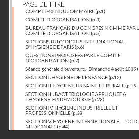
PAGE DE TITRE
COMPTE-RENDU SOMMAIRE
(p.1)
COMITE D'ORGANISATION
(p.3)
BUREAU FRANÇAIS DU CONGRES NOMME PAR L
COMITE D'ORGANISATION
(p.5)
SECTIONS DU CONGRES INTERNATIONAL
D'HYGIENE DE PARIS
(p.6)
QUESTIONS PROPOSEES PAR LE COMITE
D'ORGANISATION
(p.7)
Séance générale d'ouverture.- Dimanche 4 août 1889
(
SECTION I. HYGIENE DE L'ENFANCE
(p.12)
SECTION II. HYGIENE URBAINE ET RURALE
(p.19)
SECTION III. BACTERIOLOGIE APPLIQUEE A
L'HYGIENE, EPIDEMIOLOGIE
(p.28)
SECTION IV. HYGIENE INDUSTRIELLE ET
PROFESSIONNELLE
(p.38)
SECTION V. HYGIENE INTERNATIONALE. – POLIC
MEDICINALE
(p.44)
Droits réservés - CNAM
SECTION VI. HYGIENE ALIMENTAIRE
(p.52)