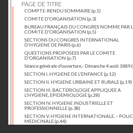
PAGE DE TITRE
COMPTE-RENDU SOMMAIRE
(p.1)
COMITE D'ORGANISATION
(p.3)
BUREAU FRANÇAIS DU CONGRES NOMME PAR L
COMITE D'ORGANISATION
(p.5)
SECTIONS DU CONGRES INTERNATIONAL
D'HYGIENE DE PARIS
(p.6)
QUESTIONS PROPOSEES PAR LE COMITE
D'ORGANISATION
(p.7)
Séance générale d'ouverture.- Dimanche 4 août 1889
(
SECTION I. HYGIENE DE L'ENFANCE
(p.12)
SECTION II. HYGIENE URBAINE ET RURALE
(p.19)
SECTION III. BACTERIOLOGIE APPLIQUEE A
L'HYGIENE, EPIDEMIOLOGIE
(p.28)
SECTION IV. HYGIENE INDUSTRIELLE ET
PROFESSIONNELLE
(p.38)
SECTION V. HYGIENE INTERNATIONALE. – POLIC
MEDICINALE
(p.44)
Droits réservés - CNAM
SECTION VI. HYGIENE ALIMENTAIRE
(p.52)