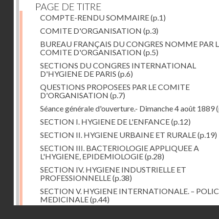
PAGE DE TITRE
COMPTE-RENDU SOMMAIRE
(p.1)
COMITE D'ORGANISATION
(p.3)
BUREAU FRANÇAIS DU CONGRES NOMME PAR L
COMITE D'ORGANISATION
(p.5)
SECTIONS DU CONGRES INTERNATIONAL
D'HYGIENE DE PARIS
(p.6)
QUESTIONS PROPOSEES PAR LE COMITE
D'ORGANISATION
(p.7)
Séance générale d'ouverture.- Dimanche 4 août 1889
(
SECTION I. HYGIENE DE L'ENFANCE
(p.12)
SECTION II. HYGIENE URBAINE ET RURALE
(p.19)
SECTION III. BACTERIOLOGIE APPLIQUEE A
L'HYGIENE, EPIDEMIOLOGIE
(p.28)
SECTION IV. HYGIENE INDUSTRIELLE ET
PROFESSIONNELLE
(p.38)
SECTION V. HYGIENE INTERNATIONALE. – POLIC
MEDICINALE
(p.44)
Droits réservés - CNAM
SECTION VI. HYGIENE ALIMENTAIRE
(p.52)