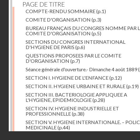
PAGE DE TITRE
COMPTE-RENDU SOMMAIRE
(p.1)
COMITE D'ORGANISATION
(p.3)
BUREAU FRANÇAIS DU CONGRES NOMME PAR L
COMITE D'ORGANISATION
(p.5)
SECTIONS DU CONGRES INTERNATIONAL
D'HYGIENE DE PARIS
(p.6)
QUESTIONS PROPOSEES PAR LE COMITE
D'ORGANISATION
(p.7)
Séance générale d'ouverture.- Dimanche 4 août 1889
(
SECTION I. HYGIENE DE L'ENFANCE
(p.12)
SECTION II. HYGIENE URBAINE ET RURALE
(p.19)
SECTION III. BACTERIOLOGIE APPLIQUEE A
L'HYGIENE, EPIDEMIOLOGIE
(p.28)
SECTION IV. HYGIENE INDUSTRIELLE ET
PROFESSIONNELLE
(p.38)
SECTION V. HYGIENE INTERNATIONALE. – POLIC
MEDICINALE
(p.44)
Droits réservés - CNAM
SECTION VI. HYGIENE ALIMENTAIRE
(p.52)