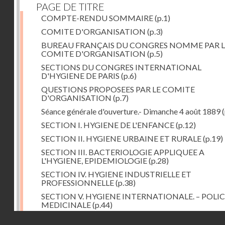
PAGE DE TITRE
COMPTE-RENDU SOMMAIRE
(p.1)
COMITE D'ORGANISATION
(p.3)
BUREAU FRANÇAIS DU CONGRES NOMME PAR L
COMITE D'ORGANISATION
(p.5)
SECTIONS DU CONGRES INTERNATIONAL
D'HYGIENE DE PARIS
(p.6)
QUESTIONS PROPOSEES PAR LE COMITE
D'ORGANISATION
(p.7)
Séance générale d'ouverture.- Dimanche 4 août 1889
(
SECTION I. HYGIENE DE L'ENFANCE
(p.12)
SECTION II. HYGIENE URBAINE ET RURALE
(p.19)
SECTION III. BACTERIOLOGIE APPLIQUEE A
L'HYGIENE, EPIDEMIOLOGIE
(p.28)
SECTION IV. HYGIENE INDUSTRIELLE ET
PROFESSIONNELLE
(p.38)
SECTION V. HYGIENE INTERNATIONALE. – POLIC
MEDICINALE
(p.44)
Droits réservés - CNAM
SECTION VI. HYGIENE ALIMENTAIRE
(p.52)