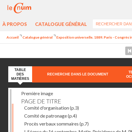
À PROPOS
CATALOGUE GÉNÉRAL
Accueil
Catalogue général
Exposition universelle. 1889. Paris - Congrès 
TABLE
T
DES
RECHERCHE DANS LE DOCUMENT
OC
MATIÈRES
Première image
PAGE DE TITRE
Comité d'organisation
(p.3)
Comité de patronage
(p.4)
Procès verbaux sommaires
(p.7)
I. Séance du 16 septembre. Matin. Présidence de M. Ph