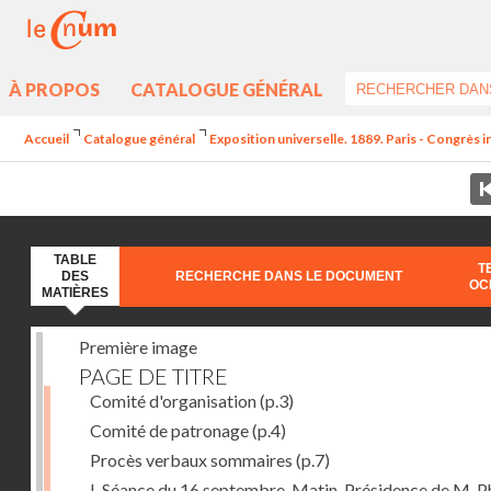
À PROPOS
CATALOGUE GÉNÉRAL
Accueil
Catalogue général
Exposition universelle. 1889. Paris - Congrès 
TABLE
T
DES
RECHERCHE DANS LE DOCUMENT
OC
MATIÈRES
Première image
PAGE DE TITRE
Comité d'organisation
(p.3)
Comité de patronage
(p.4)
Procès verbaux sommaires
(p.7)
I. Séance du 16 septembre. Matin. Présidence de M. Ph