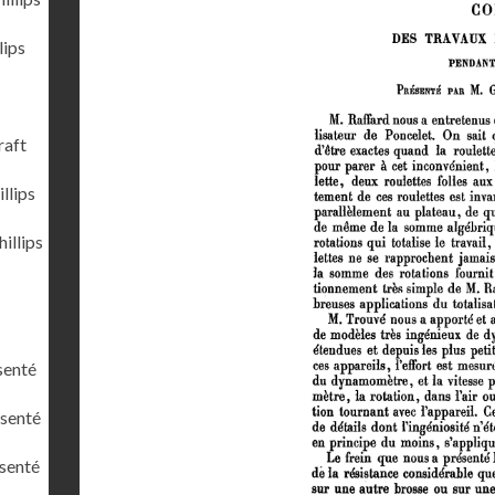
lips
raft
llips
illips
senté
ésenté
ésenté