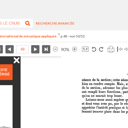
RECHERCHE AVANCÉE
international de mécanique appliquée
p.48 - vue 50/52
90%
EXTE
ÉRISÉ
illips