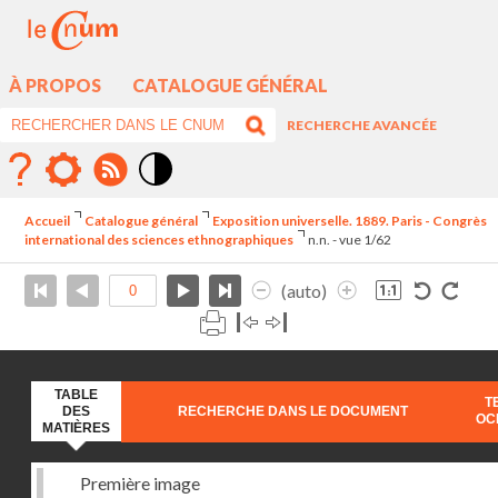
À PROPOS
CATALOGUE GÉNÉRAL
RECHERCHE AVANCÉE
Mode
contraste
Accueil
Catalogue général
Exposition universelle. 1889. Paris - Congrès
élévé
international des sciences ethnographiques
n.n. - vue 1/62
(auto)
TABLE
T
DES
RECHERCHE DANS LE DOCUMENT
OC
MATIÈRES
Première image