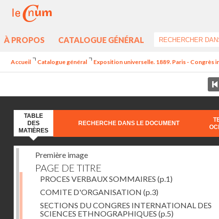
À PROPOS
CATALOGUE GÉNÉRAL
Accueil
Catalogue général
Exposition universelle. 1889. Paris - Congrès
TABLE
T
DES
RECHERCHE DANS LE DOCUMENT
OC
MATIÈRES
Première image
PAGE DE TITRE
PROCES VERBAUX SOMMAIRES
(p.1)
COMITE D'ORGANISATION
(p.3)
SECTIONS DU CONGRES INTERNATIONAL DES
SCIENCES ETHNOGRAPHIQUES
(p.5)