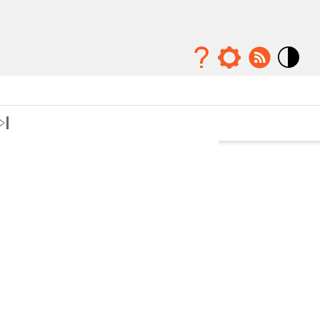
Mode
contraste
élévé