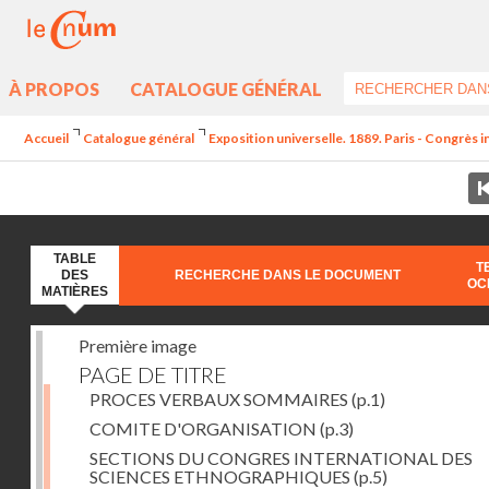
À PROPOS
CATALOGUE GÉNÉRAL
Accueil
Catalogue général
Exposition universelle. 1889. Paris - Congrès
TABLE
T
DES
RECHERCHE DANS LE DOCUMENT
OC
MATIÈRES
Première image
PAGE DE TITRE
PROCES VERBAUX SOMMAIRES
(p.1)
COMITE D'ORGANISATION
(p.3)
SECTIONS DU CONGRES INTERNATIONAL DES
SCIENCES ETHNOGRAPHIQUES
(p.5)