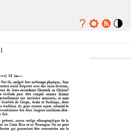
Mode
contraste
élévé