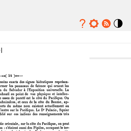
Mode
contraste
élévé