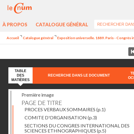
À PROPOS
CATALOGUE GÉNÉRAL
Accueil
Catalogue général
Exposition universelle. 1889. Paris - Congrès
TABLE
T
DES
RECHERCHE DANS LE DOCUMENT
OC
MATIÈRES
Première image
PAGE DE TITRE
PROCES VERBAUX SOMMAIRES
(p.1)
COMITE D'ORGANISATION
(p.3)
SECTIONS DU CONGRES INTERNATIONAL DES
SCIENCES ETHNOGRAPHIQUES
(p.5)