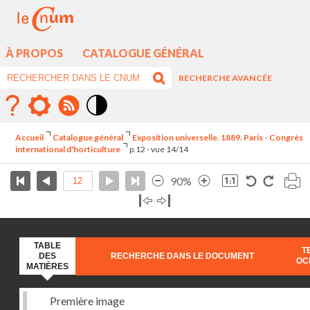
À PROPOS
CATALOGUE GÉNÉRAL
RECHERCHE AVANCÉE
Mode
contraste
Accueil
Catalogue général
Exposition universelle. 1889. Paris - Congrès
élévé
international d'horticulture
p.12 - vue 14/14
90%
TABLE
T
DES
RECHERCHE DANS LE DOCUMENT
OC
MATIÈRES
Première image