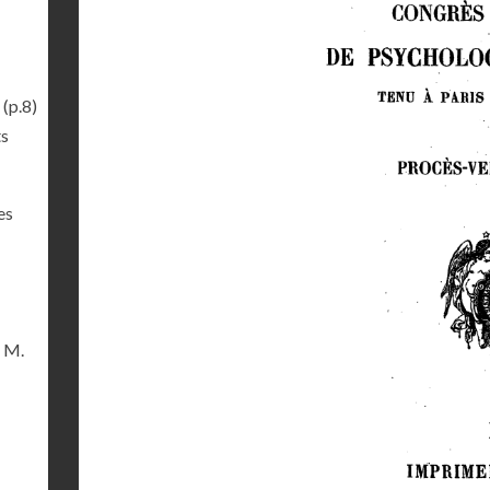
(p.8)
ts
es
e M.