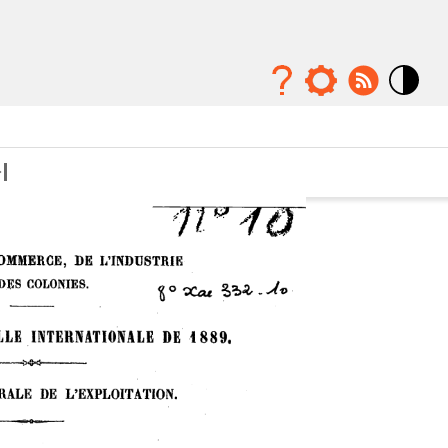
Mode
contraste
élévé