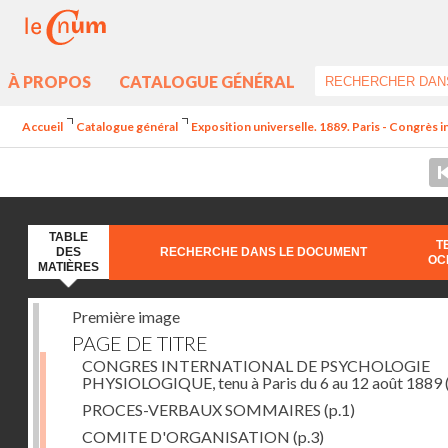
À PROPOS
CATALOGUE GÉNÉRAL
Accueil
Catalogue général
Exposition universelle. 1889. Paris - Congrès 
TABLE
T
DES
RECHERCHE DANS LE DOCUMENT
OC
MATIÈRES
Première image
PAGE DE TITRE
CONGRES INTERNATIONAL DE PSYCHOLOGIE
PHYSIOLOGIQUE, tenu à Paris du 6 au 12 août 1889
PROCES-VERBAUX SOMMAIRES
(p.1)
COMITE D'ORGANISATION
(p.3)