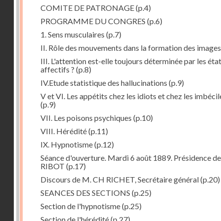
COMITE DE PATRONAGE
(p.4)
PROGRAMME DU CONGRES
(p.6)
1. Sens musculaires
(p.7)
II. Rôle des mouvements dans la formation des images
III. L'attention est-elle toujours déterminée par les éta
affectifs ?
(p.8)
IV.Etude statistique des hallucinations
(p.9)
V et VI. Les appétits chez les idiots et chez les imbécil
(p.9)
VII. Les poisons psychiques
(p.10)
VIII. Hérédité
(p.11)
IX. Hypnotisme
(p.12)
Séance d'ouverture. Mardi 6 août 1889. Présidence d
RIBOT
(p.17)
Discours de M. CH RICHET, Secrétaire général
(p.20)
SEANCES DES SECTIONS
(p.25)
Section de l'hypnotisme
(p.25)
Section de l'hérédité
(p.27)