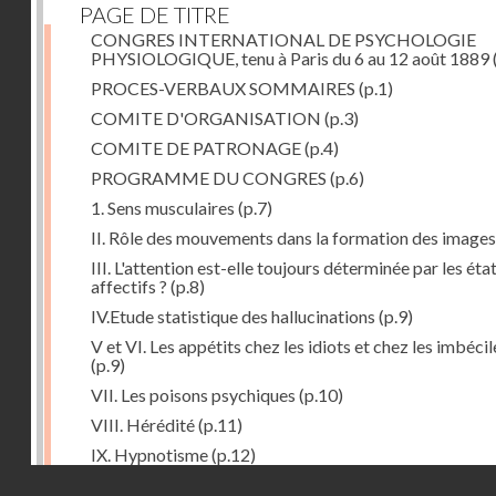
PAGE DE TITRE
CONGRES INTERNATIONAL DE PSYCHOLOGIE
PHYSIOLOGIQUE, tenu à Paris du 6 au 12 août 1889
PROCES-VERBAUX SOMMAIRES
(p.1)
COMITE D'ORGANISATION
(p.3)
COMITE DE PATRONAGE
(p.4)
PROGRAMME DU CONGRES
(p.6)
1. Sens musculaires
(p.7)
II. Rôle des mouvements dans la formation des images
III. L'attention est-elle toujours déterminée par les éta
affectifs ?
(p.8)
IV.Etude statistique des hallucinations
(p.9)
V et VI. Les appétits chez les idiots et chez les imbécil
(p.9)
VII. Les poisons psychiques
(p.10)
VIII. Hérédité
(p.11)
IX. Hypnotisme
(p.12)
Droits réservés - CNAM
Séance d'ouverture. Mardi 6 août 1889. Présidence d