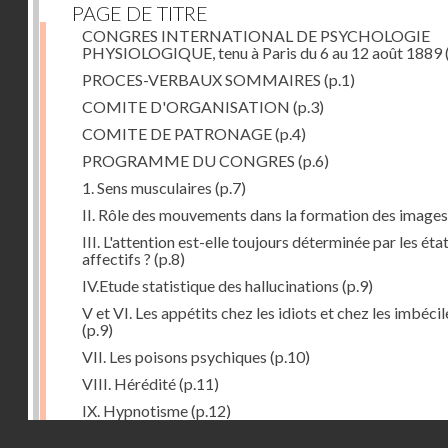
PAGE DE TITRE
CONGRES INTERNATIONAL DE PSYCHOLOGIE
PHYSIOLOGIQUE, tenu à Paris du 6 au 12 août 1889
PROCES-VERBAUX SOMMAIRES
(p.1)
COMITE D'ORGANISATION
(p.3)
COMITE DE PATRONAGE
(p.4)
PROGRAMME DU CONGRES
(p.6)
1. Sens musculaires
(p.7)
II. Rôle des mouvements dans la formation des images
III. L'attention est-elle toujours déterminée par les éta
affectifs ?
(p.8)
IV.Etude statistique des hallucinations
(p.9)
V et VI. Les appétits chez les idiots et chez les imbécil
(p.9)
VII. Les poisons psychiques
(p.10)
VIII. Hérédité
(p.11)
IX. Hypnotisme
(p.12)
Droits réservés - CNAM
Séance d'ouverture. Mardi 6 août 1889. Présidence d