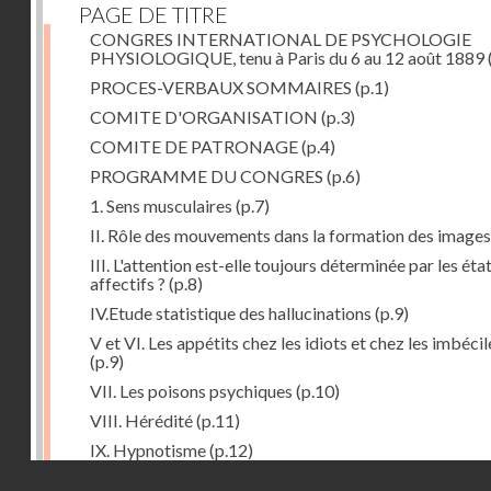
PAGE DE TITRE
CONGRES INTERNATIONAL DE PSYCHOLOGIE
PHYSIOLOGIQUE, tenu à Paris du 6 au 12 août 1889
PROCES-VERBAUX SOMMAIRES
(p.1)
COMITE D'ORGANISATION
(p.3)
COMITE DE PATRONAGE
(p.4)
PROGRAMME DU CONGRES
(p.6)
1. Sens musculaires
(p.7)
II. Rôle des mouvements dans la formation des images
III. L'attention est-elle toujours déterminée par les éta
affectifs ?
(p.8)
IV.Etude statistique des hallucinations
(p.9)
V et VI. Les appétits chez les idiots et chez les imbécil
(p.9)
VII. Les poisons psychiques
(p.10)
VIII. Hérédité
(p.11)
IX. Hypnotisme
(p.12)
Droits réservés - CNAM
Séance d'ouverture. Mardi 6 août 1889. Présidence d