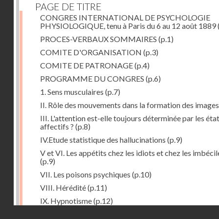
PAGE DE TITRE
CONGRES INTERNATIONAL DE PSYCHOLOGIE
PHYSIOLOGIQUE, tenu à Paris du 6 au 12 août 1889
PROCES-VERBAUX SOMMAIRES
(p.1)
COMITE D'ORGANISATION
(p.3)
COMITE DE PATRONAGE
(p.4)
PROGRAMME DU CONGRES
(p.6)
1. Sens musculaires
(p.7)
II. Rôle des mouvements dans la formation des images
III. L'attention est-elle toujours déterminée par les éta
affectifs ?
(p.8)
IV.Etude statistique des hallucinations
(p.9)
V et VI. Les appétits chez les idiots et chez les imbécil
(p.9)
VII. Les poisons psychiques
(p.10)
VIII. Hérédité
(p.11)
IX. Hypnotisme
(p.12)
Droits réservés - CNAM
Séance d'ouverture. Mardi 6 août 1889. Présidence d