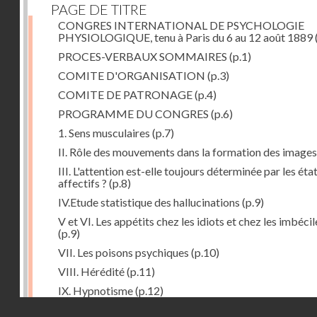
PAGE DE TITRE
CONGRES INTERNATIONAL DE PSYCHOLOGIE
PHYSIOLOGIQUE, tenu à Paris du 6 au 12 août 1889
PROCES-VERBAUX SOMMAIRES
(p.1)
COMITE D'ORGANISATION
(p.3)
COMITE DE PATRONAGE
(p.4)
PROGRAMME DU CONGRES
(p.6)
1. Sens musculaires
(p.7)
II. Rôle des mouvements dans la formation des images
III. L'attention est-elle toujours déterminée par les éta
affectifs ?
(p.8)
IV.Etude statistique des hallucinations
(p.9)
V et VI. Les appétits chez les idiots et chez les imbécil
(p.9)
VII. Les poisons psychiques
(p.10)
VIII. Hérédité
(p.11)
IX. Hypnotisme
(p.12)
Droits réservés - CNAM
Séance d'ouverture. Mardi 6 août 1889. Présidence d