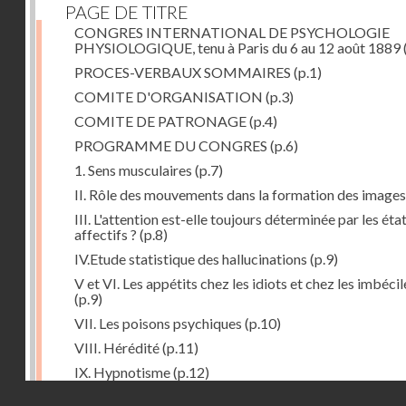
PAGE DE TITRE
CONGRES INTERNATIONAL DE PSYCHOLOGIE
PHYSIOLOGIQUE, tenu à Paris du 6 au 12 août 1889
PROCES-VERBAUX SOMMAIRES
(p.1)
COMITE D'ORGANISATION
(p.3)
COMITE DE PATRONAGE
(p.4)
PROGRAMME DU CONGRES
(p.6)
1. Sens musculaires
(p.7)
II. Rôle des mouvements dans la formation des images
III. L'attention est-elle toujours déterminée par les éta
affectifs ?
(p.8)
IV.Etude statistique des hallucinations
(p.9)
V et VI. Les appétits chez les idiots et chez les imbécil
(p.9)
VII. Les poisons psychiques
(p.10)
VIII. Hérédité
(p.11)
IX. Hypnotisme
(p.12)
Droits réservés - CNAM
Séance d'ouverture. Mardi 6 août 1889. Présidence d