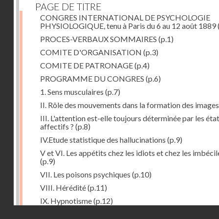
PAGE DE TITRE
CONGRES INTERNATIONAL DE PSYCHOLOGIE
PHYSIOLOGIQUE, tenu à Paris du 6 au 12 août 1889
PROCES-VERBAUX SOMMAIRES
(p.1)
COMITE D'ORGANISATION
(p.3)
COMITE DE PATRONAGE
(p.4)
PROGRAMME DU CONGRES
(p.6)
1. Sens musculaires
(p.7)
II. Rôle des mouvements dans la formation des images
III. L'attention est-elle toujours déterminée par les éta
affectifs ?
(p.8)
IV.Etude statistique des hallucinations
(p.9)
V et VI. Les appétits chez les idiots et chez les imbécil
(p.9)
VII. Les poisons psychiques
(p.10)
VIII. Hérédité
(p.11)
IX. Hypnotisme
(p.12)
Droits réservés - CNAM
Séance d'ouverture. Mardi 6 août 1889. Présidence d