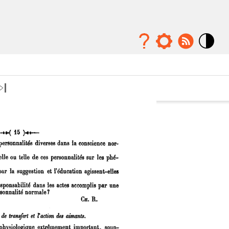
Mode
contraste
élévé