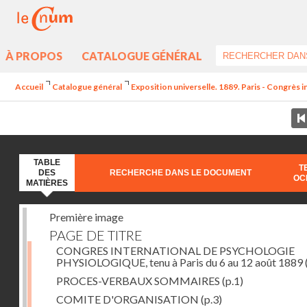
À PROPOS
CATALOGUE GÉNÉRAL
Accueil
Catalogue général
Exposition universelle. 1889. Paris - Congrès 
TABLE
T
DES
RECHERCHE DANS LE DOCUMENT
OC
MATIÈRES
Première image
PAGE DE TITRE
CONGRES INTERNATIONAL DE PSYCHOLOGIE
PHYSIOLOGIQUE, tenu à Paris du 6 au 12 août 1889
PROCES-VERBAUX SOMMAIRES
(p.1)
COMITE D'ORGANISATION
(p.3)