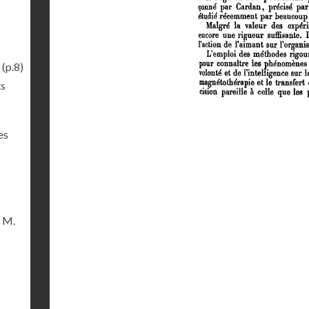
(p.8)
ts
es
e M.