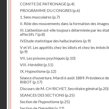
COMITE DE PATRONAGE
(p.4)
PROGRAMME DU CONGRES
(p.6)
1. Sens musculaires
(p.7)
II. Rôle des mouvements dans la formation des images
III. L'attention est-elle toujours déterminée par les éta
affectifs ?
(p.8)
IV.Etude statistique des hallucinations
(p.9)
V et VI. Les appétits chez les idiots et chez les imbécil
(p.9)
VII. Les poisons psychiques
(p.10)
VIII. Hérédité
(p.11)
IX. Hypnotisme
(p.12)
Séance d'ouverture. Mardi 6 août 1889. Présidence d
RIBOT
(p.17)
Discours de M. CH RICHET, Secrétaire général
(p.20)
SEANCES DES SECTIONS
(p.25)
Section de l'hypnotisme
(p.25)
Section de l'hérédité
(p.27)